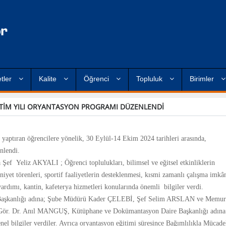
tler
Kalite
Öğrenci
Topluluk
Birimler
ETİM YILI ORYANTASYON PROGRAMI DÜZENLENDİ
 yaptıran öğrencilere yönelik, 30 Eylül-14
Ekim 2024 tarihleri arasında,
nlendi.
Şef Yeliz AKYALI ; Öğrenci toplulukları, bilimsel ve eğitsel etkinliklerin
iyet törenleri, sportif faaliyetlerin desteklenmesi, kısmi zamanlı çalışma imkân
ardımı, kantin, kafeterya hizmetleri konularında önemli bilgiler verdi.
 Başkanlığı adına; Şube Müdürü Kader ÇELEBİ, Şef Selim ARSLAN ve Memur
ör. Dr. Anıl MANGUŞ, Kütüphane ve Dokümantasyon Daire Başkanlığı adına
l bilgiler verdiler. Ayrıca oryantasyon eğitimi süresince Bağımlılıkla Mücade