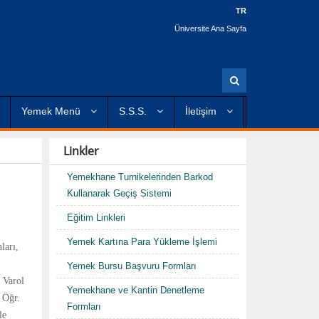
TR
Üniversite Ana Sayfa
A
r
a
Yemek Menü
S.S.S.
İletişim
Linkler
Yemekhane Turnikelerinden Barkod
Kullanarak Geçiş Sistemi
Eğitim Linkleri
Yemek Kartına Para Yükleme İşlemi
ları,
Yemek Bursu Başvuru Formları
 Varol
Yemekhane ve Kantin Denetleme
 Öğr.
Formları
le