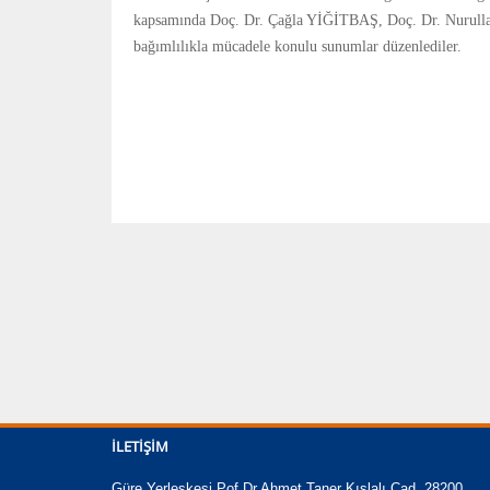
kapsamında Doç. Dr. Çağla YİĞİTBAŞ, Doç. Dr. Nuru
bağımlılıkla mücadele konulu sunumlar düzenlediler.
İLETIŞIM
Güre Yerleşkesi Pof.Dr.Ahmet Taner Kışlalı Cad. 28200