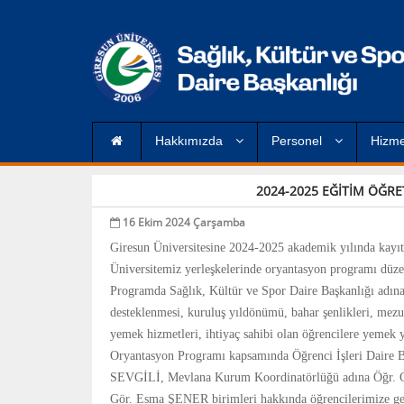
Hakkımızda
Personel
Hizme
2024-2025 EĞİTİM ÖĞR
16 Ekim 2024 Çarşamba
Giresun Üniversitesine 2024-2025 akademik yılında kayıt
Üniversitemiz yerleşkelerinde oryantasyon programı düze
Programda Sağlık, Kültür ve Spor Daire Başkanlığı adına 
desteklenmesi, kuruluş yıldönümü, bahar şenlikleri, mezun
yemek hizmetleri, ihtiyaç sahibi olan öğrencilere yemek y
Oryantasyon Programı kapsamında
Öğrenci İşleri Daire
SEVGİLİ, Mevlana Kurum Koordinatörlüğü adına Öğr. G
Gör. Esma ŞENER birimleri hakkında öğrencilerimize gene