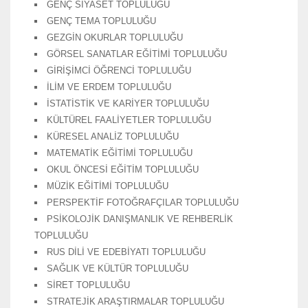
GENÇ SİYASET TOPLULUĞU
GENÇ TEMA TOPLULUĞU
GEZGİN OKURLAR TOPLULUĞU
GÖRSEL SANATLAR EĞİTİMİ TOPLULUĞU
GİRİŞİMCİ ÖĞRENCİ TOPLULUĞU
İLİM VE ERDEM TOPLULUĞU
İSTATİSTİK VE KARİYER TOPLULUĞU
KÜLTÜREL FAALİYETLER TOPLULUĞU
KÜRESEL ANALİZ TOPLULUĞU
MATEMATİK EĞİTİMİ TOPLULUĞU
OKUL ÖNCESİ EĞİTİM TOPLULUĞU
MÜZİK EĞİTİMİ TOPLULUĞU
PERSPEKTİF FOTOĞRAFÇILAR TOPLULUĞU
PSİKOLOJİK DANIŞMANLIK VE REHBERLİK
TOPLULUĞU
RUS DİLİ VE EDEBİYATI TOPLULUĞU
SAĞLIK VE KÜLTÜR TOPLULUĞU
SİRET TOPLULUĞU
STRATEJİK ARAŞTIRMALAR TOPLULUĞU