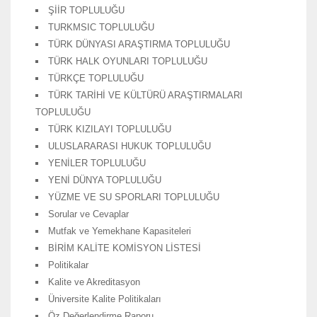
ŞİİR TOPLULUĞU
TURKMSIC TOPLULUĞU
TÜRK DÜNYASI ARAŞTIRMA TOPLULUĞU
TÜRK HALK OYUNLARI TOPLULUĞU
TÜRKÇE TOPLULUĞU
TÜRK TARİHİ VE KÜLTÜRÜ ARAŞTIRMALARI
TOPLULUĞU
TÜRK KIZILAYI TOPLULUĞU
ULUSLARARASI HUKUK TOPLULUĞU
YENİLER TOPLULUĞU
YENİ DÜNYA TOPLULUĞU
YÜZME VE SU SPORLARI TOPLULUĞU
Sorular ve Cevaplar
Mutfak ve Yemekhane Kapasiteleri
BİRİM KALİTE KOMİSYON LİSTESİ
Politikalar
Kalite ve Akreditasyon
Üniversite Kalite Politikaları
Öz Değerlendirme Raporu