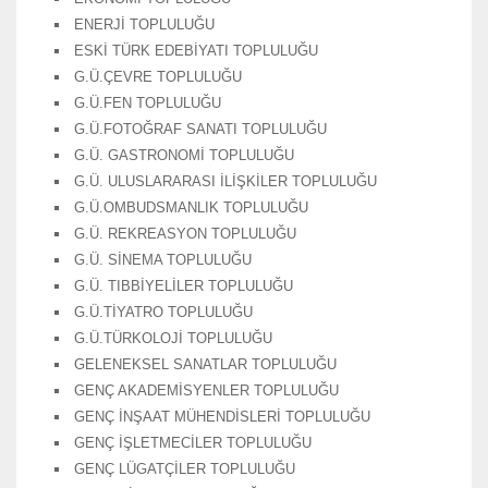
ENERJİ TOPLULUĞU
ESKİ TÜRK EDEBİYATI TOPLULUĞU
G.Ü.ÇEVRE TOPLULUĞU
G.Ü.FEN TOPLULUĞU
G.Ü.FOTOĞRAF SANATI TOPLULUĞU
G.Ü. GASTRONOMİ TOPLULUĞU
G.Ü. ULUSLARARASI İLİŞKİLER TOPLULUĞU
G.Ü.OMBUDSMANLIK TOPLULUĞU
G.Ü. REKREASYON TOPLULUĞU
G.Ü. SİNEMA TOPLULUĞU
G.Ü. TIBBİYELİLER TOPLULUĞU
G.Ü.TİYATRO TOPLULUĞU
G.Ü.TÜRKOLOJİ TOPLULUĞU
GELENEKSEL SANATLAR TOPLULUĞU
GENÇ AKADEMİSYENLER TOPLULUĞU
GENÇ İNŞAAT MÜHENDİSLERİ TOPLULUĞU
GENÇ İŞLETMECİLER TOPLULUĞU
GENÇ LÜGATÇİLER TOPLULUĞU