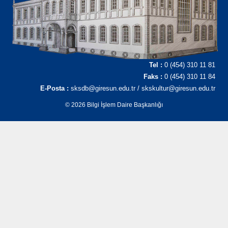
Tel :
0 (454) 310 11 81
Faks :
0 (454) 310 11 84
E-Posta :
sksdb@giresun.edu.tr / skskultur@giresun.edu.tr
© 2026 Bilgi İşlem Daire Başkanlığı