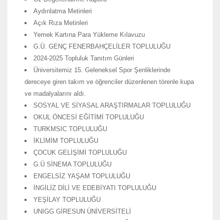
Aydınlatma Metinleri
Açık Rıza Metinleri
Yemek Kartına Para Yükleme Kılavuzu
G.Ü. GENÇ FENERBAHÇELİLER TOPLULUĞU
2024-2025 Topluluk Tanıtım Günleri
Üniversitemiz 15. Geleneksel Spor Şenliklerinde
dereceye giren takım ve öğrenciler düzenlenen törenle kupa
ve madalyalarını aldı.
SOSYAL VE SİYASAL ARAŞTIRMALAR TOPLULUĞU
OKUL ÖNCESİ EĞİTİMİ TOPLULUĞU
TURKMSIC TOPLULUĞU
İKLİMİM TOPLULUĞU
ÇOCUK GELİŞİMİ TOPLULUĞU
G.Ü SİNEMA TOPLULUĞU
ENGELSİZ YAŞAM TOPLULUĞU
İNGİLİZ DİLİ VE EDEBİYATI TOPLULUĞU
YEŞİLAY TOPLULUĞU
UNIGG GİRESUN ÜNİVERSİTELİ