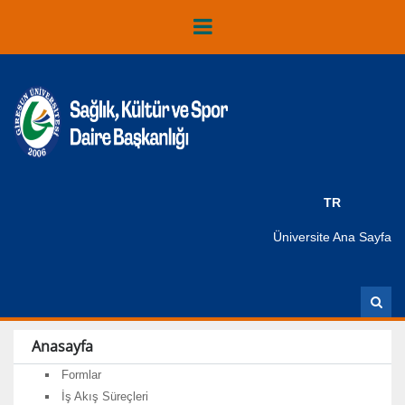
TR
Üniversite Ana Sayfa
A
r
a
Anasayfa
Formlar
İş Akış Süreçleri