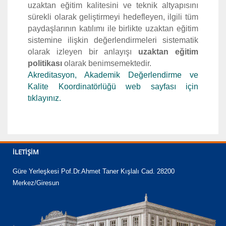
uzaktan eğitim kalitesini ve teknik altyapısını
sürekli olarak geliştirmeyi hedefleyen, ilgili tüm
paydaşlarının katılımı ile birlikte uzaktan eğitim
sistemine ilişkin değerlendirmeleri sistematik
olarak izleyen bir anlayışı
uzaktan eğitim
politikası
olarak benimsemektedir.
Akreditasyon, Akademik Değerlendirme ve
Kalite Koordinatörlüğü web sayfası için
tıklayınız.
İLETIŞIM
Güre Yerleşkesi Pof.Dr.Ahmet Taner Kışlalı Cad. 28200
Merkez/Giresun