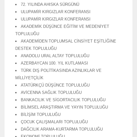
72. YILINDA AHISKA SÜRGÜNÜ
ULUPAMİR KIRGIZLAR KONFERANSI
ULUPAMİR KIRGIZLAR KONFERANSI
AKADEMİK DÜŞÜNCE EĞİTİM VE MEDENİYET
TOPLULUĞU
AKADEMİDEN TOPLUMSAL CİNSİYET EŞİTLİĞİNE
DESTEK TOPLULUĞU
ANADOLU URAL ALTAY TOPLULUĞU
AZERBAYCAN 100. YIL KUTLAMASI
TÜRK DIŞ POLİTİKASINDA AZINLIKLAR VE
MİLLİYETÇİLİK
ATATÜRKÇÜ DÜŞÜNCE TOPLULUĞU
AVİCENNA SAĞLIK TOPLULUĞU
BANKACILIK VE SİGORTACILIK TOPLULUĞU
BİLİMSEL ARAŞTIRMA VE YAYIN TOPLULUĞU
BİLİŞİM TOPLULUĞU
ÇOCUK ÇALIŞMALARI TOPLULUĞU
DAĞCILIK ARAMA-KURTARMA TOPLULUĞU
EKONOMİ TOPLULUĞU