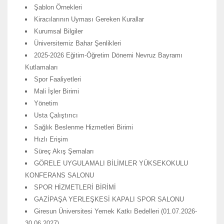
Şablon Örnekleri
Kiracılarının Uyması Gereken Kurallar
Kurumsal Bilgiler
Üniversitemiz Bahar Şenlikleri
2025-2026 Eğitim-Öğretim Dönemi Nevruz Bayramı
Kutlamaları
Spor Faaliyetleri
Mali İşler Birimi
Yönetim
Usta Çalıştırıcı
Sağlık Beslenme Hizmetleri Birimi
Hızlı Erişim
Süreç Akış Şemaları
GÖRELE UYGULAMALI BİLİMLER YÜKSEKOKULU
KONFERANS SALONU
SPOR HİZMETLERİ BİRİMİ
GAZİPAŞA YERLEŞKESİ KAPALI SPOR SALONU
Giresun Üniversitesi Yemek Katkı Bedelleri (01.07.2026-
30.06.2027)