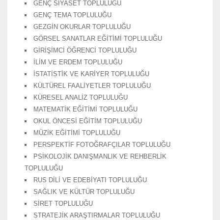
GENÇ SİYASET TOPLULUĞU
GENÇ TEMA TOPLULUĞU
GEZGİN OKURLAR TOPLULUĞU
GÖRSEL SANATLAR EĞİTİMİ TOPLULUĞU
GİRİŞİMCİ ÖĞRENCİ TOPLULUĞU
İLİM VE ERDEM TOPLULUĞU
İSTATİSTİK VE KARİYER TOPLULUĞU
KÜLTÜREL FAALİYETLER TOPLULUĞU
KÜRESEL ANALİZ TOPLULUĞU
MATEMATİK EĞİTİMİ TOPLULUĞU
OKUL ÖNCESİ EĞİTİM TOPLULUĞU
MÜZİK EĞİTİMİ TOPLULUĞU
PERSPEKTİF FOTOĞRAFÇILAR TOPLULUĞU
PSİKOLOJİK DANIŞMANLIK VE REHBERLİK
TOPLULUĞU
RUS DİLİ VE EDEBİYATI TOPLULUĞU
SAĞLIK VE KÜLTÜR TOPLULUĞU
SİRET TOPLULUĞU
STRATEJİK ARAŞTIRMALAR TOPLULUĞU