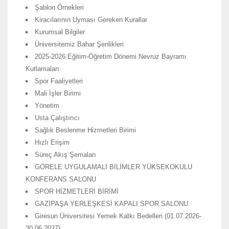
Şablon Örnekleri
Kiracılarının Uyması Gereken Kurallar
Kurumsal Bilgiler
Üniversitemiz Bahar Şenlikleri
2025-2026 Eğitim-Öğretim Dönemi Nevruz Bayramı
Kutlamaları
Spor Faaliyetleri
Mali İşler Birimi
Yönetim
Usta Çalıştırıcı
Sağlık Beslenme Hizmetleri Birimi
Hızlı Erişim
Süreç Akış Şemaları
GÖRELE UYGULAMALI BİLİMLER YÜKSEKOKULU
KONFERANS SALONU
SPOR HİZMETLERİ BİRİMİ
GAZİPAŞA YERLEŞKESİ KAPALI SPOR SALONU
Giresun Üniversitesi Yemek Katkı Bedelleri (01.07.2026-
30.06.2027)