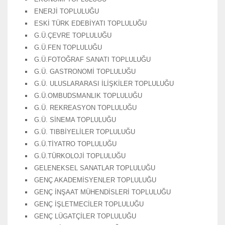
ENERJİ TOPLULUĞU
ESKİ TÜRK EDEBİYATI TOPLULUĞU
G.Ü.ÇEVRE TOPLULUĞU
G.Ü.FEN TOPLULUĞU
G.Ü.FOTOĞRAF SANATI TOPLULUĞU
G.Ü. GASTRONOMİ TOPLULUĞU
G.Ü. ULUSLARARASI İLİŞKİLER TOPLULUĞU
G.Ü.OMBUDSMANLIK TOPLULUĞU
G.Ü. REKREASYON TOPLULUĞU
G.Ü. SİNEMA TOPLULUĞU
G.Ü. TIBBİYELİLER TOPLULUĞU
G.Ü.TİYATRO TOPLULUĞU
G.Ü.TÜRKOLOJİ TOPLULUĞU
GELENEKSEL SANATLAR TOPLULUĞU
GENÇ AKADEMİSYENLER TOPLULUĞU
GENÇ İNŞAAT MÜHENDİSLERİ TOPLULUĞU
GENÇ İŞLETMECİLER TOPLULUĞU
GENÇ LÜGATÇİLER TOPLULUĞU