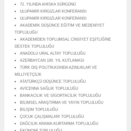
72. YILINDA AHISKA SÜRGÜNÜ
ULUPAMİR KIRGIZLAR KONFERANSI
ULUPAMİR KIRGIZLAR KONFERANSI
AKADEMİK DÜŞÜNCE EĞİTİM VE MEDENİYET
TOPLULUĞU
AKADEMİDEN TOPLUMSAL CİNSİYET EŞİTLİĞİNE
DESTEK TOPLULUĞU
ANADOLU URAL ALTAY TOPLULUĞU
AZERBAYCAN 100. YIL KUTLAMASI
TÜRK DIŞ POLİTİKASINDA AZINLIKLAR VE
MİLLİYETÇİLİK
ATATÜRKÇÜ DÜŞÜNCE TOPLULUĞU
AVİCENNA SAĞLIK TOPLULUĞU
BANKACILIK VE SİGORTACILIK TOPLULUĞU
BİLİMSEL ARAŞTIRMA VE YAYIN TOPLULUĞU
BİLİŞİM TOPLULUĞU
ÇOCUK ÇALIŞMALARI TOPLULUĞU
DAĞCILIK ARAMA-KURTARMA TOPLULUĞU
EKONOMİ TOPLULUĞU