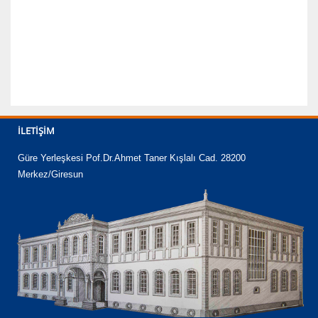
İLETIŞIM
Güre Yerleşkesi Pof.Dr.Ahmet Taner Kışlalı Cad. 28200
Merkez/Giresun