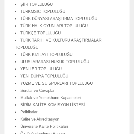
ŞİİR TOPLULUĞU
TURKMSIC TOPLULUĞU
TÜRK DÜNYASI ARAŞTIRMA TOPLULUĞU
TÜRK HALK OYUNLARI TOPLULUĞU
TÜRKÇE TOPLULUĞU
TÜRK TARİHİ VE KÜLTÜRÜ ARAŞTIRMALARI
TOPLULUĞU
TÜRK KIZILAYI TOPLULUĞU
ULUSLARARASI HUKUK TOPLULUĞU
YENİLER TOPLULUĞU
YENİ DÜNYA TOPLULUĞU
YÜZME VE SU SPORLARI TOPLULUĞU
Sorular ve Cevaplar
Mutfak ve Yemekhane Kapasiteleri
BİRİM KALİTE KOMİSYON LİSTESİ
Politikalar
Kalite ve Akreditasyon
Üniversite Kalite Politikaları
Öz Değerlendirme Raporu