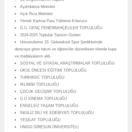
Aydınlatma Metinleri
Açık Rıza Metinleri
Yemek Kartına Para Yükleme Kılavuzu
G.Ü. GENÇ FENERBAHÇELİLER TOPLULUĞU
2024-2025 Topluluk Tanıtım Günleri
Üniversitemiz 15. Geleneksel Spor Şenliklerinde
dereceye giren takım ve öğrenciler düzenlenen törenle kupa
ve madalyalarını aldı.
SOSYAL VE SİYASAL ARAŞTIRMALAR TOPLULUĞU
OKUL ÖNCESİ EĞİTİMİ TOPLULUĞU
TURKMSIC TOPLULUĞU
İKLİMİM TOPLULUĞU
ÇOCUK GELİŞİMİ TOPLULUĞU
G.Ü SİNEMA TOPLULUĞU
ENGELSİZ YAŞAM TOPLULUĞU
İNGİLİZ DİLİ VE EDEBİYATI TOPLULUĞU
YEŞİLAY TOPLULUĞU
UNIGG GİRESUN ÜNİVERSİTELİ