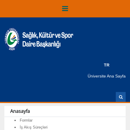
TR
Üniversite Ana Sayfa
A
r
a
Anasayfa
Formlar
İş Akış Süreçleri