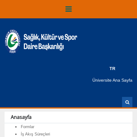
TR
Üniversite Ana Sayfa
A
r
a
Anasayfa
Formlar
İş Akış Süreçleri