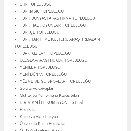
ŞİİR TOPLULUĞU
TURKMSIC TOPLULUĞU
TÜRK DÜNYASI ARAŞTIRMA TOPLULUĞU
TÜRK HALK OYUNLARI TOPLULUĞU
TÜRKÇE TOPLULUĞU
TÜRK TARİHİ VE KÜLTÜRÜ ARAŞTIRMALARI
TOPLULUĞU
TÜRK KIZILAYI TOPLULUĞU
ULUSLARARASI HUKUK TOPLULUĞU
YENİLER TOPLULUĞU
YENİ DÜNYA TOPLULUĞU
YÜZME VE SU SPORLARI TOPLULUĞU
Sorular ve Cevaplar
Mutfak ve Yemekhane Kapasiteleri
BİRİM KALİTE KOMİSYON LİSTESİ
Politikalar
Kalite ve Akreditasyon
Üniversite Kalite Politikaları
Öz Değerlendirme Raporu