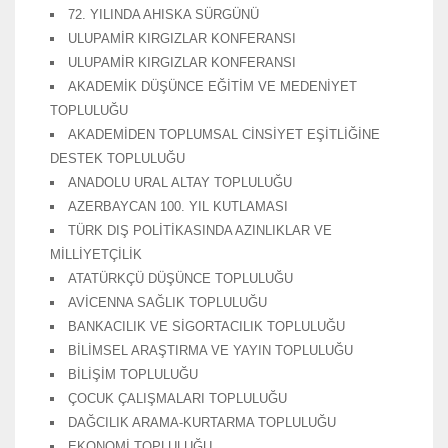
72. YILINDA AHISKA SÜRGÜNÜ
ULUPAMİR KIRGIZLAR KONFERANSI
ULUPAMİR KIRGIZLAR KONFERANSI
AKADEMİK DÜŞÜNCE EĞİTİM VE MEDENİYET
TOPLULUĞU
AKADEMİDEN TOPLUMSAL CİNSİYET EŞİTLİĞİNE
DESTEK TOPLULUĞU
ANADOLU URAL ALTAY TOPLULUĞU
AZERBAYCAN 100. YIL KUTLAMASI
TÜRK DIŞ POLİTİKASINDA AZINLIKLAR VE
MİLLİYETÇİLİK
ATATÜRKÇÜ DÜŞÜNCE TOPLULUĞU
AVİCENNA SAĞLIK TOPLULUĞU
BANKACILIK VE SİGORTACILIK TOPLULUĞU
BİLİMSEL ARAŞTIRMA VE YAYIN TOPLULUĞU
BİLİŞİM TOPLULUĞU
ÇOCUK ÇALIŞMALARI TOPLULUĞU
DAĞCILIK ARAMA-KURTARMA TOPLULUĞU
EKONOMİ TOPLULUĞU