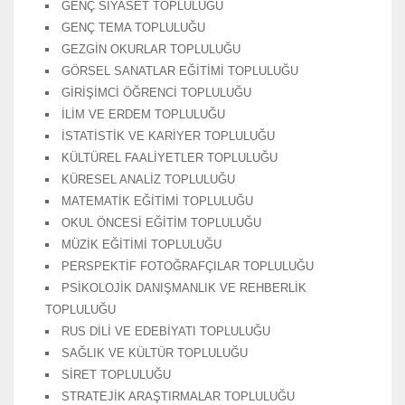
GENÇ SİYASET TOPLULUĞU
GENÇ TEMA TOPLULUĞU
GEZGİN OKURLAR TOPLULUĞU
GÖRSEL SANATLAR EĞİTİMİ TOPLULUĞU
GİRİŞİMCİ ÖĞRENCİ TOPLULUĞU
İLİM VE ERDEM TOPLULUĞU
İSTATİSTİK VE KARİYER TOPLULUĞU
KÜLTÜREL FAALİYETLER TOPLULUĞU
KÜRESEL ANALİZ TOPLULUĞU
MATEMATİK EĞİTİMİ TOPLULUĞU
OKUL ÖNCESİ EĞİTİM TOPLULUĞU
MÜZİK EĞİTİMİ TOPLULUĞU
PERSPEKTİF FOTOĞRAFÇILAR TOPLULUĞU
PSİKOLOJİK DANIŞMANLIK VE REHBERLİK
TOPLULUĞU
RUS DİLİ VE EDEBİYATI TOPLULUĞU
SAĞLIK VE KÜLTÜR TOPLULUĞU
SİRET TOPLULUĞU
STRATEJİK ARAŞTIRMALAR TOPLULUĞU