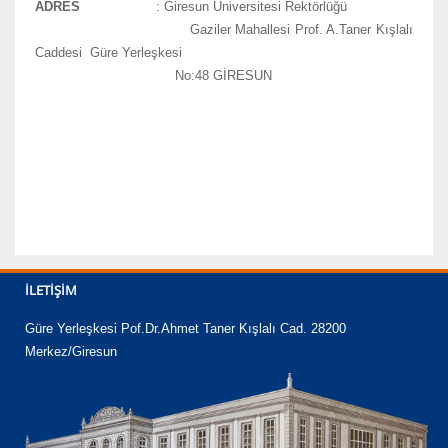
ADRES
: Giresun Üniversitesi Rektörlüğü
Gaziler Mahallesi Prof. A.Taner Kışlalı
Caddesi Güre Yerleşkesi
No:48 GİRESUN
İLETIŞIM
Güre Yerleşkesi Pof.Dr.Ahmet Taner Kışlalı Cad. 28200
Merkez/Giresun