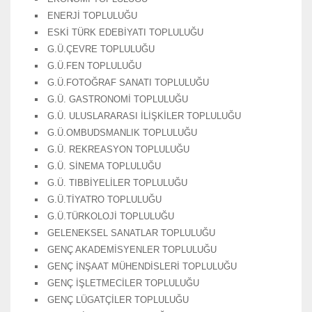
ENERJİ TOPLULUĞU
ESKİ TÜRK EDEBİYATI TOPLULUĞU
G.Ü.ÇEVRE TOPLULUĞU
G.Ü.FEN TOPLULUĞU
G.Ü.FOTOĞRAF SANATI TOPLULUĞU
G.Ü. GASTRONOMİ TOPLULUĞU
G.Ü. ULUSLARARASI İLİŞKİLER TOPLULUĞU
G.Ü.OMBUDSMANLIK TOPLULUĞU
G.Ü. REKREASYON TOPLULUĞU
G.Ü. SİNEMA TOPLULUĞU
G.Ü. TIBBİYELİLER TOPLULUĞU
G.Ü.TİYATRO TOPLULUĞU
G.Ü.TÜRKOLOJİ TOPLULUĞU
GELENEKSEL SANATLAR TOPLULUĞU
GENÇ AKADEMİSYENLER TOPLULUĞU
GENÇ İNŞAAT MÜHENDİSLERİ TOPLULUĞU
GENÇ İŞLETMECİLER TOPLULUĞU
GENÇ LÜGATÇİLER TOPLULUĞU