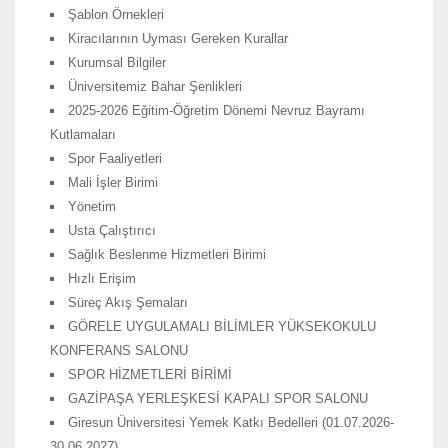
Şablon Örnekleri
Kiracılarının Uyması Gereken Kurallar
Kurumsal Bilgiler
Üniversitemiz Bahar Şenlikleri
2025-2026 Eğitim-Öğretim Dönemi Nevruz Bayramı
Kutlamaları
Spor Faaliyetleri
Mali İşler Birimi
Yönetim
Usta Çalıştırıcı
Sağlık Beslenme Hizmetleri Birimi
Hızlı Erişim
Süreç Akış Şemaları
GÖRELE UYGULAMALI BİLİMLER YÜKSEKOKULU
KONFERANS SALONU
SPOR HİZMETLERİ BİRİMİ
GAZİPAŞA YERLEŞKESİ KAPALI SPOR SALONU
Giresun Üniversitesi Yemek Katkı Bedelleri (01.07.2026-
30.06.2027)