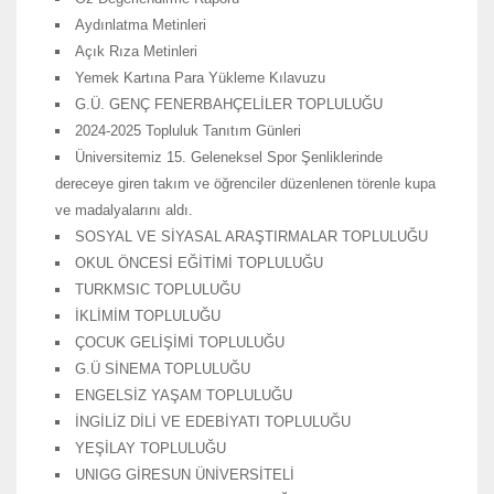
Aydınlatma Metinleri
Açık Rıza Metinleri
Yemek Kartına Para Yükleme Kılavuzu
G.Ü. GENÇ FENERBAHÇELİLER TOPLULUĞU
2024-2025 Topluluk Tanıtım Günleri
Üniversitemiz 15. Geleneksel Spor Şenliklerinde
dereceye giren takım ve öğrenciler düzenlenen törenle kupa
ve madalyalarını aldı.
SOSYAL VE SİYASAL ARAŞTIRMALAR TOPLULUĞU
OKUL ÖNCESİ EĞİTİMİ TOPLULUĞU
TURKMSIC TOPLULUĞU
İKLİMİM TOPLULUĞU
ÇOCUK GELİŞİMİ TOPLULUĞU
G.Ü SİNEMA TOPLULUĞU
ENGELSİZ YAŞAM TOPLULUĞU
İNGİLİZ DİLİ VE EDEBİYATI TOPLULUĞU
YEŞİLAY TOPLULUĞU
UNIGG GİRESUN ÜNİVERSİTELİ