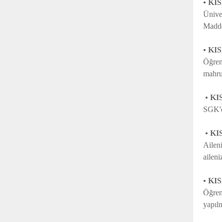
• KI
Ünive
Madde
• KI
Öğren
mahru
• KI
SGK'da
• K
Ailen
aileni
• K
Öğren
yapıl