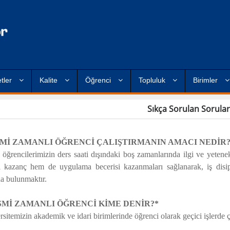
tler
Kalite
Öğrenci
Topluluk
Birimler
Sıkça Sorulan Sorula
ISMİ ZAMANLI ÖĞRENCİ ÇALIŞTIRMANIN AMACI NEDİR?
ğrencilerimizin ders saati dışındaki boş zamanlarında ilgi ve yetenekl
 kazanç hem de uygulama becerisi kazanmaları sağlanarak, iş disipl
da bulunmaktır.
ISMİ ZAMANLI ÖĞRENCİ KİME DENİR?*
sitemizin akademik ve idari birimlerinde öğrenci olarak geçici işlerde ça