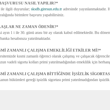
Ş BAŞVURUSU NASIL YAPILIR?*
le ilgili duyurular;
sksdb.giresun.edu.tr
adresinde yayınlanmaktadır. He
aralığında birimlere başvuru yapabilirsiniz.
AAŞLAR NE ZAMAN ÖDENİR?*
 ayın 1 i ile 30. günü arası bir ay olarak kabul edilmektedir. Bu dönem
banka hesabınıza yatırılmaktadır.
ISMİ ZAMANLI ÇALIŞMA EMEKLİLİĞİ ETKİLER Mİ?*
sitemizde kısmi zamanlı öğrenci olarak çalışmış ve çalışacak öğrenciler
 uzun vadeli sigorta kolları primi yatırılmadığından emeklilik için herha
SMİ ZAMANLI ÇALIŞMA BİTTİĞİNDE İŞSİZLİK SİGORTASI
 kanun hükümleri gereği işsizlik sigortası primi yatırılmadığından işsizlik