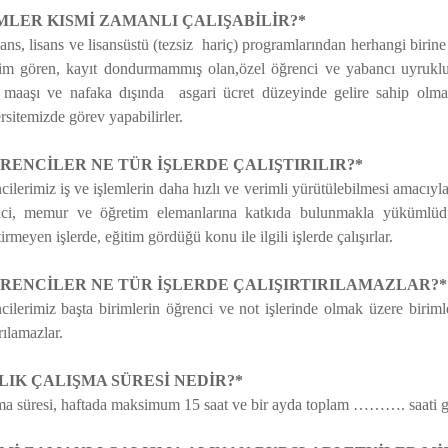
MLER KISMİ ZAMANLI ÇALIŞABİLİR?*
ans, lisans ve lisansüstü (tezsiz hariç) programlarından herhangi birine 
im gören, kayıt dondurmammış olan,özel öğrenci ve yabancı uyruklu
 maaşı ve nafaka dışında asgari ücret düzeyinde gelire sahip olma
sitemizde görev yapabilirler.
ĞRENCİLER NE TÜR İŞLERDE ÇALIŞTIRILIR?*
ilerimiz iş ve işlemlerin daha hızlı ve verimli yürütülebilmesi amacıyl
ici, memur ve öğretim elemanlarına katkıda bulunmakla yükümlüdürl
irmeyen işlerde, eğitim gördüğü konu ile ilgili işlerde çalışırlar.
ĞRENCİLER NE TÜR İŞLERDE ÇALIŞIRTIRILAMAZLAR?*
ilerimiz başta birimlerin öğrenci ve not işlerinde olmak üzere birimle
ırılamazlar.
YLIK ÇALIŞMA SÜRESİ NEDİR?*
ma süresi, haftada maksimum 15 saat ve bir ayda toplam ………. saati 