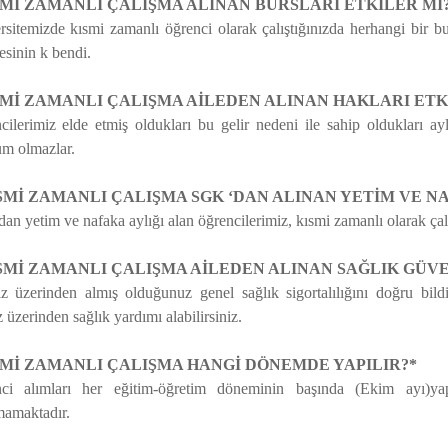
SMİ ZAMANLI ÇALIŞMA ALINAN BURSLARI ETKİLER Mİ
rsitemizde kısmi zamanlı öğrenci olarak çalıştığınızda herhangi bir 
sinin k bendi.
SMİ ZAMANLI ÇALIŞMA AİLEDEN ALINAN HAKLARI ETK
cilerimiz elde etmiş oldukları bu gelir nedeni ile sahip oldukları ay
m olmazlar.
SMİ ZAMANLI ÇALIŞMA SGK ‘DAN ALINAN YETİM VE NA
n yetim ve nafaka aylığı alan öğrencilerimiz, kısmi zamanlı olarak çalış
ISMİ ZAMANLI ÇALIŞMA AİLEDEN ALINAN SAĞLIK GÜVE
iz üzerinden almış olduğunuz genel sağlık sigortalılığını doğru bi
z üzerinden sağlık yardımı alabilirsiniz.
ISMİ ZAMANLI ÇALIŞMA HANGİ DÖNEMDE YAPILIR?*
ci alımları her eğitim-öğretim döneminin başında (Ekim ayı)ya
mamaktadır.