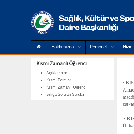
Hakkımızda
Personel
Hizme
Kısmi Zamanlı Öğrenci
Açıklamalar
Kısmi Formlar
• K
Kısmi Zamanlı Öğrenci
Amaç ö
Sıkça Sorulan Sorular
maddi
katkı
• K
Üniver