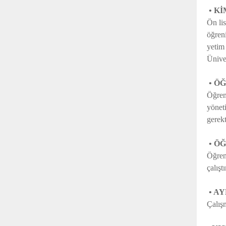
• Kİ
Ön lis
öğren
yetim
Üniver
• Ö
Öğrenc
yönet
gerekt
• Ö
Öğrenc
çalışt
• A
Çalış