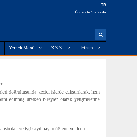
TR
Üniversite Ana Sayfa
A
r
a
Yemek Menü
S.S.S.
İletişim
r
*
eri doğrultusunda geçici işlerde çalıştırılarak, hem
ini edinmiş üretken bireyler olarak yetişmelerine
lıştırılan ve işçi sayılmayan öğrenciye denir.