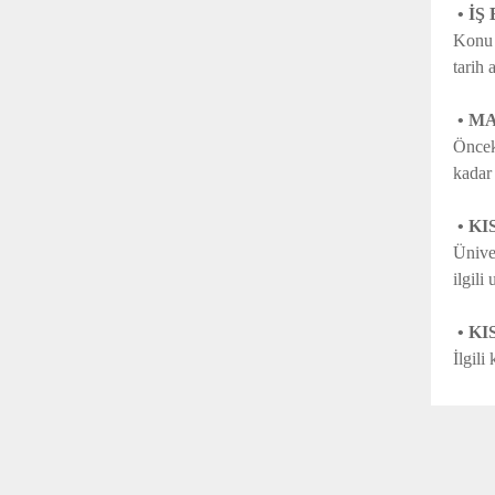
• İ
Konu i
tarih 
• M
Önceki
kadar 
• K
Üniver
ilgili
• KI
İlgili